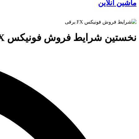
ماشین آنلاین
نخستین شرایط فروش فونیکس FX‌ برقی منتشر شد، [دی 1403]