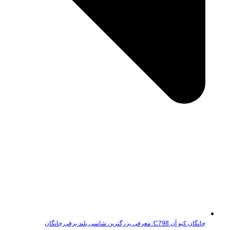
چانگان کیو آن C798: معرفی بزرگترین شاسی بلند برقی چانگان