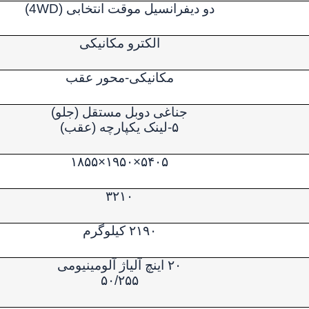
دو دیفرانسیل موقت انتخابی (
4WD
)
الکترو مکانیکی
مکانیکی-محور عقب
جناغی دوبل مستقل (جلو)
۵-لینک یکپارچه (عقب)
۵۴۰۵×۱۹۵۰×۱۸۵۵
۳۲۱۰
۲۱۹۰ کیلوگرم
۲۰ اینچ آلیاژ آلومینیومی
۵۰/۲۵۵